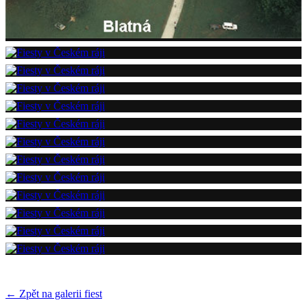
← Zpět na galerii fiest